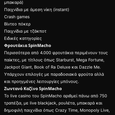
μπακαρά)
Παιχνίδια με άμεση νίκη (instant)
Crash games
Βίντεο πόκερ
Παιχνίδια με τζάκποτ
Ειδικές κατηγορίες
Φρουτάκια SpinMacho
Περισσότερα από 4.000 φρουτάκια περιμένουν τους
παίκτες, με τίτλους όπως Starburst, Mega Fortune,
Jackpot Giant, Book of Ra Deluxe και Dazzle Me.
Υπάρχουν επιλογές με παραδοσιακά φρούτα αλλά
και προηγμένες λειτουργίες μπόνους.
Ζωντανό Καζίνο SpinMacho
Το live casino του SpinMacho αριθμεί πάνω από 750
τραπέζια, με live blackjack, ρουλέτα, μπακαρά και
δημοφιλή παιχνίδια όπως Crazy Time, Monopoly Live,