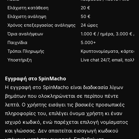
Ελάχιστη κατάθεση
20 €
Ελάχιστη ανάληψη
50 €
Χρόνος επεξεργασίας ανάληψης
24 ώρες
Όρια αναλήψεων
1.000 € / ημέρα, 3.000 € / 
Παιχνίδια
5.000+
Τρόποι Πληρωμής
Κρυπτονομίσματα, κάρτες,
Υποστήριξη
Live chat 24/7, email, πολ
Εγγραφή στο SpinMacho
Η εγγραφή στο SpinMacho είναι διαδικασία λίγων
βημάτων που ολοκληρώνεται σε περίπου πέντε
λεπτά. Ο χρήστης εισάγει τις βασικές προσωπικές
πληροφορίες του, επιλέγει όνομα χρήστη κι έναν
ισχυρό κωδικό, ενώ παρέχεται επιλογή νομίσματος
και γλώσσας. Δεν απαιτείται εισαγωγή κωδικού