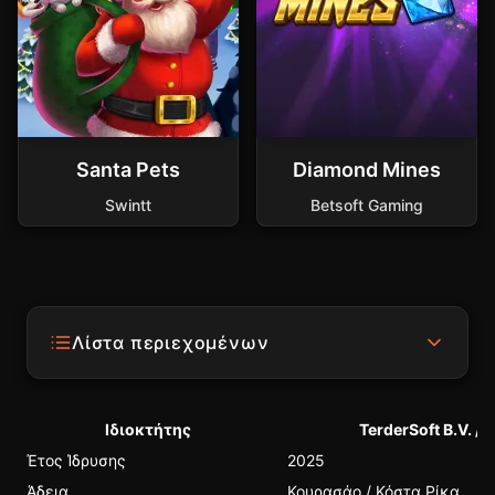
Santa Pets
Diamond Mines
Swintt
Betsoft Gaming
Λίστα περιεχομένων
Ιδιοκτήτης
TerderSoft B.V. / 
Έτος Ίδρυσης
2025
Άδεια
Κουρασάο / Κόστα Ρίκα