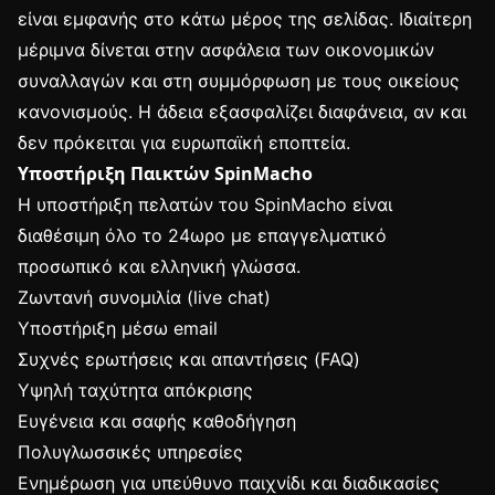
είναι εμφανής στο κάτω μέρος της σελίδας. Ιδιαίτερη
μέριμνα δίνεται στην ασφάλεια των οικονομικών
συναλλαγών και στη συμμόρφωση με τους οικείους
κανονισμούς. Η άδεια εξασφαλίζει διαφάνεια, αν και
δεν πρόκειται για ευρωπαϊκή εποπτεία.
Υποστήριξη Παικτών SpinMacho
Η υποστήριξη πελατών του SpinMacho είναι
διαθέσιμη όλο το 24ωρο με επαγγελματικό
προσωπικό και ελληνική γλώσσα.
Ζωντανή συνομιλία (live chat)
Υποστήριξη μέσω email
Συχνές ερωτήσεις και απαντήσεις (FAQ)
Υψηλή ταχύτητα απόκρισης
Ευγένεια και σαφής καθοδήγηση
Πολυγλωσσικές υπηρεσίες
Ενημέρωση για υπεύθυνο παιχνίδι και διαδικασίες