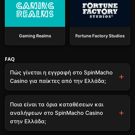
Gaming Realms
Fortune Factory Studios
FAQ
Πώς γίνεται η εγγραφή στο SpinMacho
Casino για παίκτες από την Ελλάδα;
Ποια είναι τα όρια καταθέσεων και
αναλήψεων στο SpinMacho Casino
στην Ελλάδα;