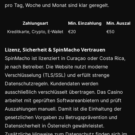
pro Tag, Woche und Monat sind klar geregelt.
Zahlungsart
Min. Einzahlung
Min. Auszahl
Kreditkarte, Crypto, E-Wallet
€20
€50
Lizenz, Sicherheit & SpinMacho Vertrauen
SpinMacho ist lizenziert in Curaçao oder Costa Rica,
je nach Betreiber. Die Website nutzt moderne
Verschlüsselung (TLS/SSL) und erfüllt strenge
Datenschutzregeln. Kundendaten werden
ausschließlich verschlüsselt übertragen. Das Casino
arbeitet mit geprüften Softwareanbietern und prüft
Auszahlungen manuell. Damit ist die Einhaltung der
gesetzlichen Vorgaben zu Betrugsprävention und
Datensicherheit in Österreich gewährleistet.
Zusätzliche Hinweise zum Datenschutz finden sich im