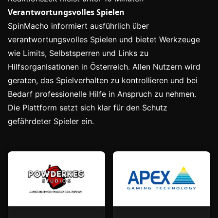
Verantwortungsvolles Spielen
SpinMacho informiert ausführlich über
verantwortungsvolles Spielen und bietet Werkzeuge
wie Limits, Selbstsperren und Links zu
Hilfsorganisationen in Österreich. Allen Nutzern wird
geraten, das Spielverhalten zu kontrollieren und bei
Bedarf professionelle Hilfe in Anspruch zu nehmen.
Die Plattform setzt sich klar für den Schutz
gefährdeter Spieler ein.