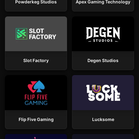
Powderkeg Studios
Apex Gaming Technology
Slot Factory
Degen Studios
Flip Five Gaming
Lucksome