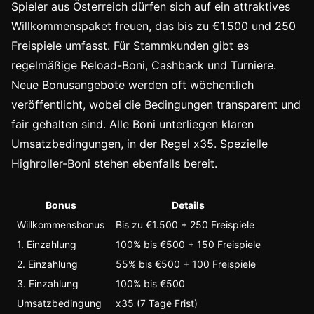
Spieler aus Österreich dürfen sich auf ein attraktives
Willkommenspaket freuen, das bis zu €1.500 und 250
Freispiele umfasst. Für Stammkunden gibt es
regelmäßige Reload-Boni, Cashback und Turniere.
Neue Bonusangebote werden oft wöchentlich
veröffentlicht, wobei die Bedingungen transparent und
fair gehalten sind. Alle Boni unterliegen klaren
Umsatzbedingungen, in der Regel x35. Spezielle
Highroller-Boni stehen ebenfalls bereit.
Bonus
Details
Willkommensbonus
Bis zu €1.500 + 250 Freispiele
1. Einzahlung
100% bis €500 + 150 Freispiele
2. Einzahlung
55% bis €500 + 100 Freispiele
3. Einzahlung
100% bis €500
Umsatzbedingung
x35 (7 Tage Frist)