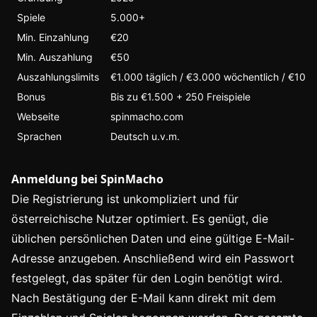
Spiele
5.000+
Min. Einzahlung
€20
Min. Auszahlung
€50
Auszahlungslimits
€1.000 täglich / €3.000 wöchentlich / €10.
Bonus
Bis zu €1.500 + 250 Freispiele
Webseite
spinmacho.com
Sprachen
Deutsch u.v.m.
Anmeldung bei SpinMacho
Die Registrierung ist unkompliziert und für
österreichische Nutzer optimiert. Es genügt, die
üblichen persönlichen Daten und eine gültige E-Mail-
Adresse anzugeben. Anschließend wird ein Passwort
festgelegt, das später für den
Login
benötigt wird.
Nach Bestätigung der E-Mail kann direkt mit dem