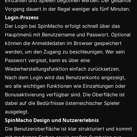
Einzahlen und
Spielen
begonnen werden. Der gesamte
Vorgang dauert in der Regel weniger als fünf Minuten.
Login-Prozess
Der Login bei SpinMacho erfolgt schnell über das
Hauptmenü mit Benutzername und Passwort. Optional
können die Anmeldedaten im Browser gespeichert
werden, um den Zugang zu beschleunigen. Wer sein
Passwort vergisst, kann es über eine
Wiederherstellungsfunktion einfach zurücksetzen.
Nach dem Login wird das Benutzerkonto angezeigt,
wo alle wichtigen Funktionen wie Einzahlungen oder
Bonusaktivierung verfügbar sind. Die Oberfläche ist
dabei auf die Bedürfnisse österreichischer Spieler
ausgelegt.
SpinMacho Design und Nutzererlebnis
Die Benutzeroberfläche ist klar strukturiert und kommt