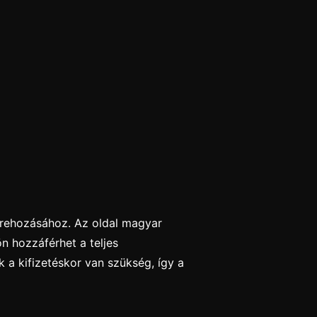
trehozásához. Az oldal magyar
ön hozzáférhet a teljes
 a kifizetéskor van szükség, így a