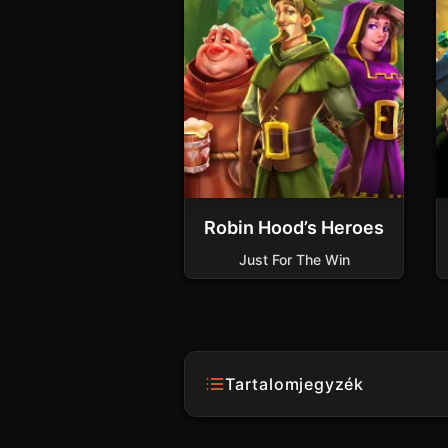
Robin Hood’s Heroes
Just For The Win
Tartalomjegyzék