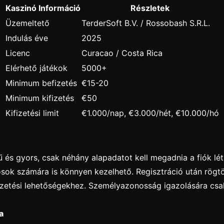
Kaszinó Információ
Részletek
Üzemeltető
TerderSoft B.V. / Rossobash S.R.L.
Indulás éve
2025
Licenc
Curacao / Costa Rica
Elérhető játékok
5000+
Minimum befizetés
€15-20
Minimum kifizetés
€50
Kifizetési limit
€1.000/nap, €3.000/hét, €10.000/hó
 és gyors, csak néhány alapadatot kell megadnia a fiók lé
ékosok számára is könnyen kezelhető. Regisztráció után rögt
izetési lehetőségekhez. Személyazonosság igazolására csak
a