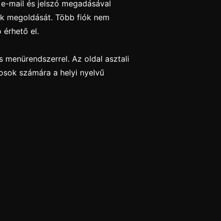
 e-mail és jelszó megadásával
mák megoldását. Több fiók nem
 érhető el.
us menürendszerrel. Az oldal asztali
osok számára a helyi nyelvű