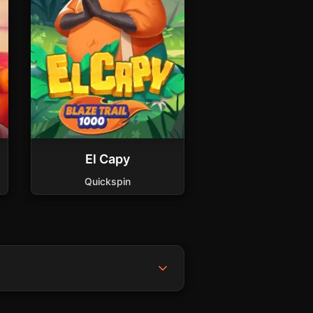
El Capy
Quickspin