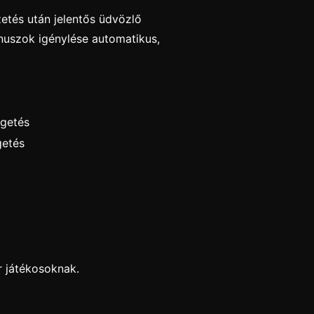
etés után jelentős üdvözlő
nuszok igénylése automatikus,
rgetés
getés
r játékosoknak.