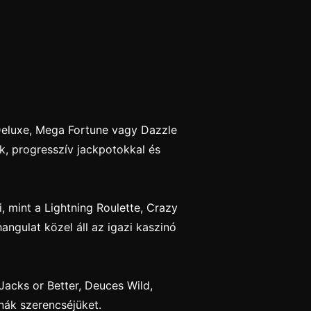
Deluxe, Mega Fortune vagy Dazzle
, progresszív jackpotokkal és
 mint a Lightning Roulette, Crazy
angulat közel áll az igazi kaszinó
Jacks or Better, Deuces Wild,
nák szerencséjüket.