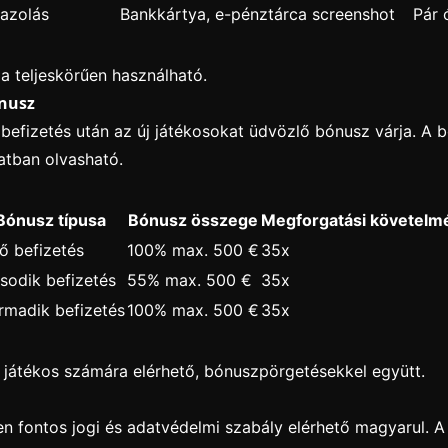
gazolás
Bankkártya, e-pénztárca screenshot
Pár 
a teljeskörűen használható.
ónusz
befizetés után az új játékosokat üdvözlő bónusz várja. A 
zatban olvasható.
Bónusz típusa
Bónusz összege
Megforgatási követelm
ő befizetés
100% max. 500 €
35x
sodik befizetés
55% max. 500 €
35x
rmadik befizetés
100% max. 500 €
35x
 játékos számára elérhető, bónuszpörgetésekkel együtt.
fontos jogi és adatvédelmi szabály elérhető magyarul. A r