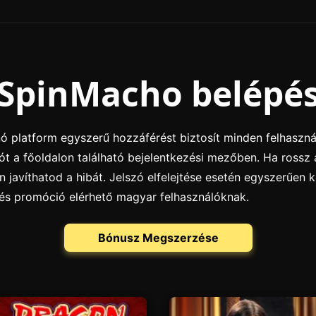
SpinMacho belépé
 platform egyszerű hozzáférést biztosít minden felhaszná
zót a főoldalon található bejelentkezési mezőben. Ha rossz
n javíthatod a hibát. Jelszó elfelejtése esetén egyszerűen k
 és promóció elérhető magyar felhasználóknak.
Bónusz Megszerzése