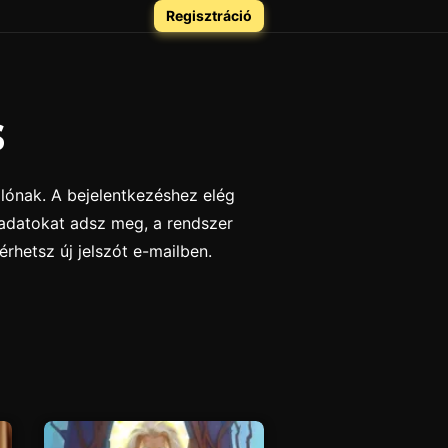
Regisztráció
s
lónak. A bejelentkezéshez elég
 adatokat adsz meg, a rendszer
érhetsz új jelszót e-mailben.