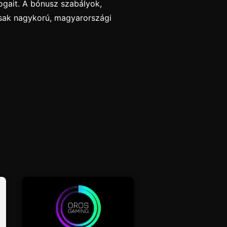
ogait. A bónusz szabályok,
csak nagykorú, magyarországi