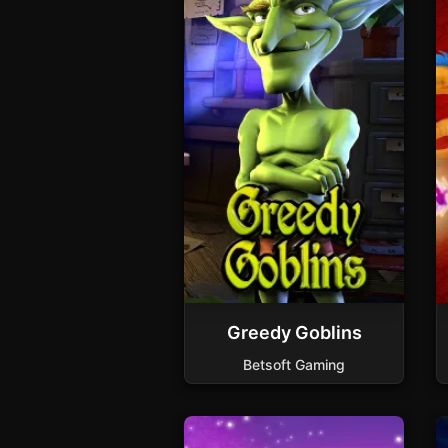
Greedy Goblins
Betsoft Gaming