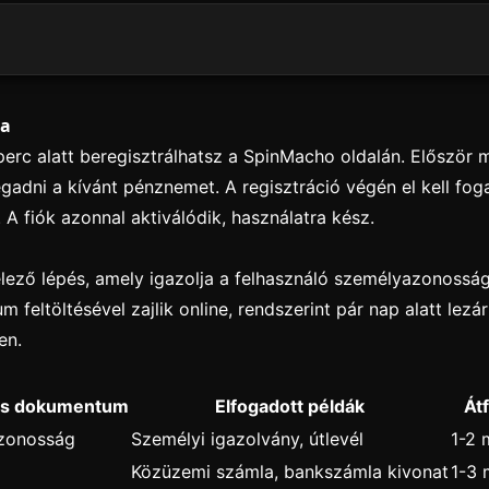
ta
erc alatt beregisztrálhatsz a
SpinMacho
oldalán. Először m
gadni a kívánt pénznemet. A regisztráció végén el kell fogad
 A fiók azonnal aktiválódik, használatra kész.
ező lépés, amely igazolja a felhasználó személyazonosság
eltöltésével zajlik online, rendszerint pár nap alatt lezár
en.
es dokumentum
Elfogadott példák
Átf
zonosság
Személyi igazolvány, útlevél
1-2
Közüzemi számla, bankszámla kivonat
1-3