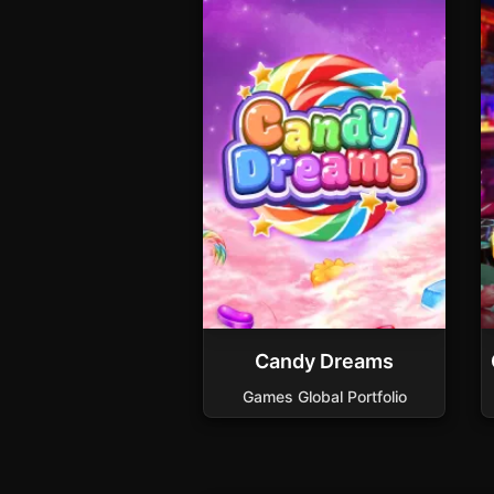
Candy Dreams
Games Global Portfolio