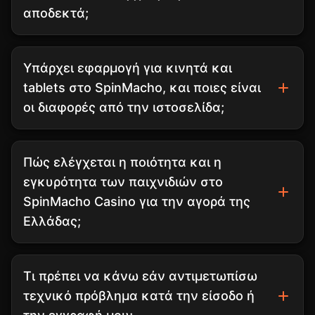
αποδεκτά;
Υπάρχει εφαρμογή για κινητά και
tablets στο SpinMacho, και ποιες είναι
οι διαφορές από την ιστοσελίδα;
Πώς ελέγχεται η ποιότητα και η
εγκυρότητα των παιχνιδιών στο
SpinMacho Casino για την αγορά της
Ελλάδας;
Τι πρέπει να κάνω εάν αντιμετωπίσω
τεχνικό πρόβλημα κατά την είσοδο ή