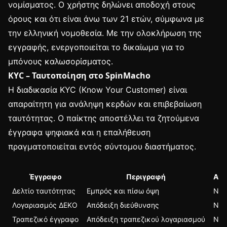
νομίσματος. Ο χρήστης δηλώνει αποδοχή στους
όρους και ότι είναι άνω των 21 ετών, σύμφωνα με
την ελληνική νομοθεσία. Με την ολοκλήρωση της
εγγραφής, ενεργοποιείται το δικαίωμα για το
μπόνους καλωσορίσματος.
KYC – Ταυτοποίηση στο SpinMacho
Η διαδικασία KYC (Know Your Customer) είναι
απαραίτητη για ανάληψη κερδών και επιβεβαίωση
ταυτότητας. Ο παίκτης αποστέλλει τα ζητούμενα
έγγραφα ψηφιακά και η επαλήθευση
πραγματοποιείται εντός σύντομου διαστήματος.
Έγγραφο
Περιγραφή
Απο
Δελτίο ταυτότητας
Εμπρός και πίσω όψη
Ναι
Λογαριασμός ΔΕΚΟ
Απόδειξη διεύθυνσης
Ναι
Τραπεζικό έγγραφο
Απόδειξη τραπεζικού λογαριασμού
Ναι