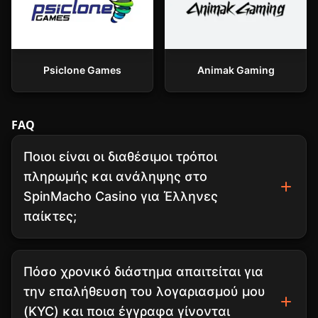
Psiclone Games
Animak Gaming
FAQ
Ποιοι είναι οι διαθέσιμοι τρόποι
πληρωμής και ανάληψης στο
SpinMacho Casino για Έλληνες
παίκτες;
Πόσο χρονικό διάστημα απαιτείται για
την επαλήθευση του λογαριασμού μου
(KYC) και ποια έγγραφα γίνονται