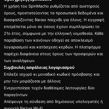
Η χρήση του SpinMacho ρυθμίζεται από αυστηρούς
όρους, προστατεύοντας τα προσωπικά δεδομένα και
διασφαλίζοντας δίκαιο παιχνίδι για όλους. Η εγγραφή
επιτρέπεται μόνο σε όσους έχουν συμπληρώσει το
21ο έτος, σύμφωνα με την ελληνική νομοθεσία. Κάθε
παραβίαση των κανόνων οδηγεί σε αποκλεισμό
λογαριασμού και κατάσχεση κερδών. Η πλατφόρμα
παρέχει διαφάνεια στους όρους των προσφορών και
των αναλήψεων.
Συμβουλές ασφάλειας λογαριασμού
Επίλεξε ισχυρό κι μοναδικό κωδικό πρόσβασης και
μην τον μοιράζεσαι με άλλους
Ενεργοποίησε τυχόν διαθέσιμες λειτουργίες δύο
παραγόντων
Απέφευγε τη σύνδεση από δημόσιους υπολογιστές ή
ανοιχτά δίκτυα Wi-Fi